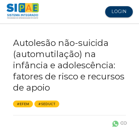
LOGIN
Autolesão não-suicida
(automutilação) na
infância e adolescência:
fatores de risco e recursos
de apoio
#EFEM
#SEDUCT
link