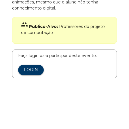
animações, mesmo que o aluno não tenha
conhecimento digital.
group
Público-Alvo:
Professores do projeto
de computação
Faça login para participar deste evento.
LOGIN