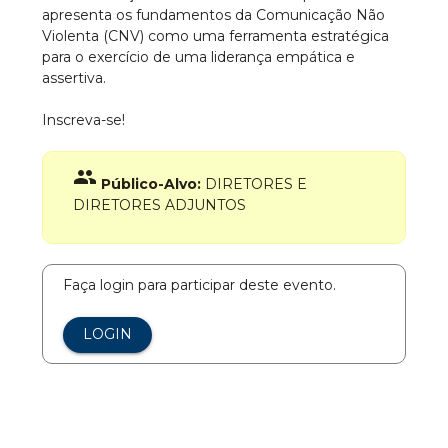
apresenta os fundamentos da Comunicação Não
Violenta (CNV) como uma ferramenta estratégica
para o exercício de uma liderança empática e
assertiva.
Inscreva-se!
group
Público-Alvo:
DIRETORES E
DIRETORES ADJUNTOS
Faça login para participar deste evento.
LOGIN