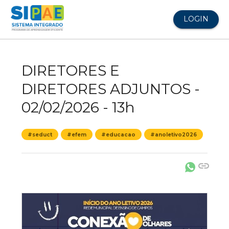
LOGIN
DIRETORES E
DIRETORES ADJUNTOS -
02/02/2026 - 13h
#seduct
#efem
#educacao
#anoletivo2026
link