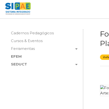
Fo
Cadernos Pedagógicos
Cursos & Eventos
Pl
arrow_drop_down
Ferramentas
EFEM
#ef
arrow_drop_down
SEDUCT