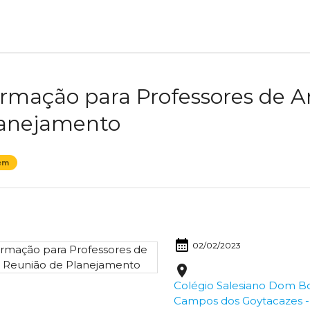
rmação para Professores de Ar
anejamento
em
calendar_month
02/02/2023
place
Colégio Salesiano Dom Bo
Campos dos Goytacazes -