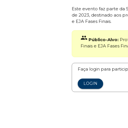
Este evento faz parte da
de 2023, destinado aos p
e EJA Fases Finais.
group
Público-Alvo:
Pro
Finais e EJA Fases Fina
Faça login para partici
LOGIN