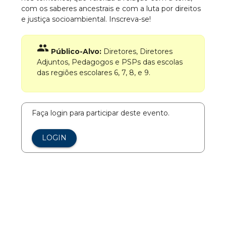
com os saberes ancestrais e com a luta por direitos
e justiça socioambiental. Inscreva-se!
group
Público-Alvo:
Diretores, Diretores
Adjuntos, Pedagogos e PSPs das escolas
das regiões escolares 6, 7, 8, e 9.
Faça login para participar deste evento.
LOGIN