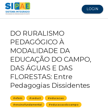
LOGIN
DO RURALISMO
PEDAGÓGICO À
MODALIDADE DA
EDUCAÇÃO DO CAMPO,
DAS ÁGUAS E DAS
FLORESTAS: Entre
Pedagogias Dissidentes
#efem
#seduct
#educacao
#ensinofundamental
#educacaodocampo